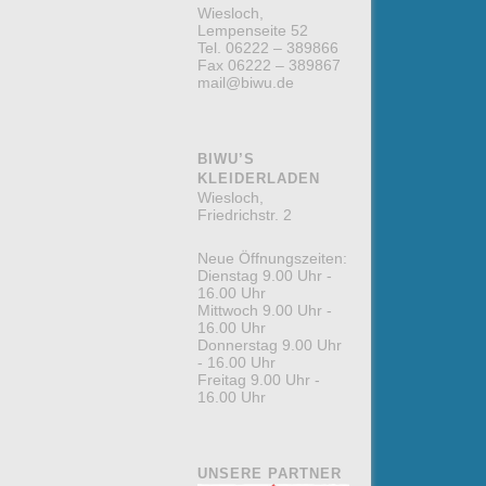
Wiesloch,
Lempenseite 52
Tel. 06222 – 389866
Fax 06222 – 389867
mail@biwu.de
BIWU’S
KLEIDERLADEN
Wiesloch,
Friedrichstr. 2
Neue Öffnungszeiten:
Dienstag 9.00 Uhr -
16.00 Uhr
Mittwoch 9.00 Uhr -
16.00 Uhr
Donnerstag 9.00 Uhr
- 16.00 Uhr
Freitag 9.00 Uhr -
16.00 Uhr
UNSERE PARTNER