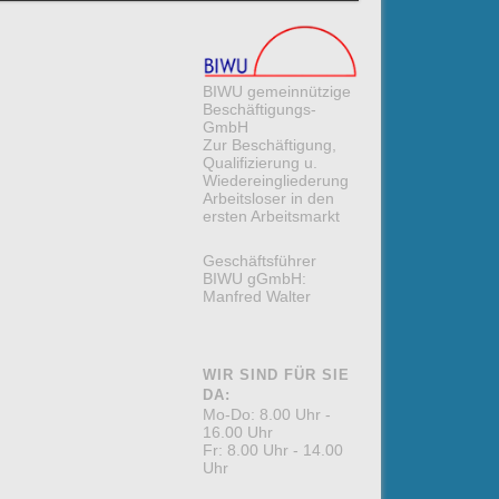
BIWU gemeinnützige
Beschäftigungs-
GmbH
Zur Beschäftigung,
Qualifizierung u.
Wiedereingliederung
Arbeitsloser in den
ersten Arbeitsmarkt
Geschäftsführer
BIWU gGmbH:
Manfred Walter
WIR SIND FÜR SIE
DA:
Mo-Do: 8.00 Uhr -
16.00 Uhr
Fr: 8.00 Uhr - 14.00
Uhr